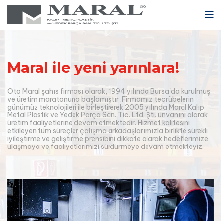
Maral ile yeni yarınlara!
Oto Maral şahıs firması olarak, 1994 yılında Bursa'da kurulmuş
ve üretim maratonuna başlamıştır .Firmamız tecrübelerin
günümüz teknolojileri ile birleştirerek 2005 yılında Maral Kalıp
Metal Plastik ve Yedek Parça San. Tic. Ltd. Şti. ünvanını alarak
üretim faaliyetlerine devam etmektedir. Hizmet kalitesini
etkileyen tüm süreçler çalışma arkadaşlarımızla birlikte sürekli
iyileştirme ve geliştirme prensibini dikkate alarak hedeflerimize
ulaşmaya ve faaliyetlerimizi sürdürmeye devam etmekteyiz.