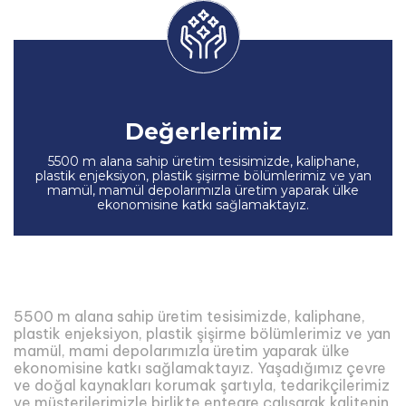
Değerlerimiz
5500 m alana sahip üretim tesisimizde, kaliphane,
plastik enjeksiyon, plastik şişirme bölümlerimiz ve yan
mamül, mamül depolarımızla üretim yaparak ülke
ekonomisine katkı sağlamaktayız.
5500 m alana sahip üretim tesisimizde, kaliphane,
plastik enjeksiyon, plastik şişirme bölümlerimiz ve yan
mamül, mami depolarımızla üretim yaparak ülke
ekonomisine katkı sağlamaktayız. Yaşadığımız çevre
ve doğal kaynakları korumak şartıyla, tedarikçilerimiz
ve müşterilerimizle birlikte entegre çalışarak kalitenin