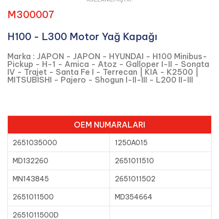
M300007
H100 - L300 Motor Yağ Kapağı
Marka : JAPON - JAPON - HYUNDAI - H100 Minibus-
Pickup - H-1 - Amica - Atoz - Galloper I-II - Sonata
IV - Trajet - Santa Fe I - Terrecan | KIA - K2500 |
MITSUBISHI - Pajero - Shogun I-II-III - L200 II-III
OEM NUMARALARI
2651035000
1250A015
MD132260
2651011510
MN143845
2651011502
2651011500
MD354664
2651011500D