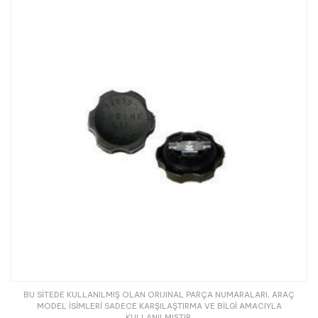
BU SİTEDE KULLANILMIŞ OLAN ORIJINAL PARÇA NUMARALARI, ARAÇ
MODEL İSİMLERİ SADECE KARŞILAŞTIRMA VE BİLGİ AMACIYLA
KULLANILMIŞTIR.